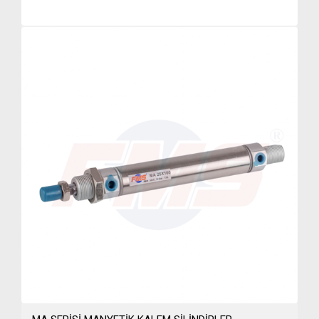
160-250 Cetop-İso Pnomatik Silindirler