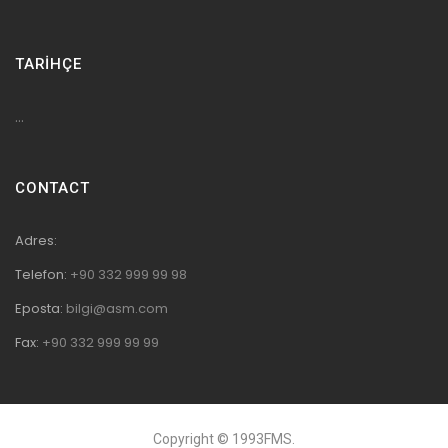
TARİHÇE
...
CONTACT
Adres:
Telefon:
+90 332 999 99 98
Eposta:
bilgi@asm.com
Fax:
+90 332 999 99 99
Copyright © 1993FMS.