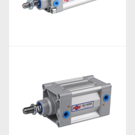
Cetop Serisi Pnömatik Silindirler