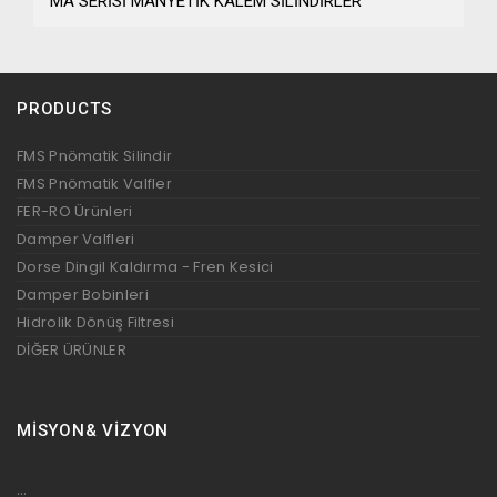
MA SERİSİ MANYETİK KALEM SİLİNDİRLER
PRODUCTS
FMS Pnömatik Silindir
FMS Pnömatik Valfler
FER-RO Ürünleri
Damper Valfleri
Dorse Dingil Kaldırma - Fren Kesici
Damper Bobinleri
Hidrolik Dönüş Filtresi
DİĞER ÜRÜNLER
MİSYON& VİZYON
...